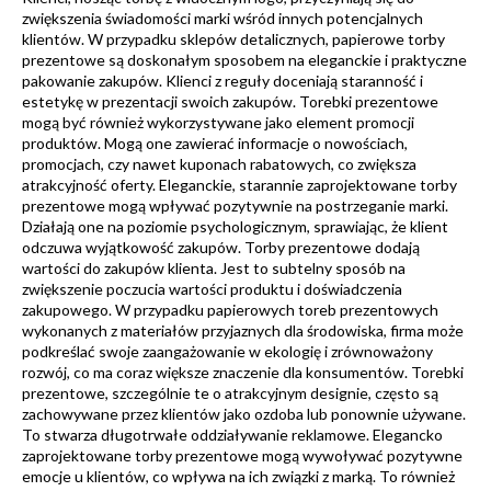
zwiększenia świadomości marki wśród innych potencjalnych
klientów. W przypadku sklepów detalicznych, papierowe torby
prezentowe są doskonałym sposobem na eleganckie i praktyczne
pakowanie zakupów. Klienci z reguły doceniają staranność i
estetykę w prezentacji swoich zakupów. Torebki prezentowe
mogą być również wykorzystywane jako element promocji
produktów. Mogą one zawierać informacje o nowościach,
promocjach, czy nawet kuponach rabatowych, co zwiększa
atrakcyjność oferty. Eleganckie, starannie zaprojektowane torby
prezentowe mogą wpływać pozytywnie na postrzeganie marki.
Działają one na poziomie psychologicznym, sprawiając, że klient
odczuwa wyjątkowość zakupów. Torby prezentowe dodają
wartości do zakupów klienta. Jest to subtelny sposób na
zwiększenie poczucia wartości produktu i doświadczenia
zakupowego. W przypadku papierowych toreb prezentowych
wykonanych z materiałów przyjaznych dla środowiska, firma może
podkreślać swoje zaangażowanie w ekologię i zrównoważony
rozwój, co ma coraz większe znaczenie dla konsumentów. Torebki
prezentowe, szczególnie te o atrakcyjnym designie, często są
zachowywane przez klientów jako ozdoba lub ponownie używane.
To stwarza długotrwałe oddziaływanie reklamowe. Elegancko
zaprojektowane torby prezentowe mogą wywoływać pozytywne
emocje u klientów, co wpływa na ich związki z marką. To również