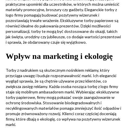
praktyczne upominki dla uczestników, w których można umieścić
materiały promocyjne, broszury czy gadżety. Eleganckie torby z
logo firmy pomagają budować pozytywny wizerunek i
pozostawiają trwałe wrażenie. Ekskluzywne torby papierowe są
również idealne do pakowania prezentów. Dzięki możliwości
personalizacji, torby te mogą być dostosowane do okazji, takich
jak święta, urodziny czy jubileusze, co dodaje wartości prezentowi
i sprawia, że obdarowany czuje się wyjątkowo.
Wpływ na marketing i ekologię
Torby z nadrukiem są skutecznym nośnikiem reklamy, który
przyciąga uwagę i buduje rozpoznawalność marki. Ich elegancki
wygląd sprawia, że są chętnie używane przez klientów, co
zwiększa zasięg reklamy. Każda osoba nosząca torbę z logo firmy
staje się mobilnym ambasadorem marki. Wybierając ekskluzywne
torby papierowe, firmy mogą pokazać swoje zaangażowanie w
ochronę środowiska. Stosowanie biodegradowalnych i
recyklingowanych materiałów pomaga zmniejszyć ilość odpadów i
promuje zrównoważony rozwój. Klienci coraz częściej doceniają
firmy, które dbają o ekologię, co wpływa na pozytywny wizerunek
marki.