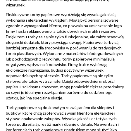
wizerunek.
Ekskluzywne torby papierowe wyróżniają się wysoką jakością
wykonania i eleganckim wyglądem. Mogą być personalizowane
zgodnie z wymaganiami klienta, co pozwala na umieszczenie logo
firmy, hasła reklamowego, a także dowolnych grafik i wzorów.
Dzięki temu torby te są nie tylko funkcjonalne, ale także stanowią
elegancki dodatek, który przyciąga uwagę. Papierowe torby są
bardziej przyjazne dla środowiska w porównaniu do tradycyjnych
toreb plastikowych. Wykonane z materiałów biodegradowalnych
lub pochodzących z recyklingu, torby papierowe minimalizują
negatywny wpływ na środowisko. Firmy, które wybierają
ekologiczne rozwiązania, budują pozytywny wizerunek
odpowiedzialnych społecznie. Torby papierowe są nie tylko
stylowe, ale także wytrzymałe. Dzięki odpowiedniej grubości
papieru i solidnym uchwytom, mogą pomieścić cięższe przedmioty,
co czyni je idealnym rozwiązaniem zarówno do codziennego
użytku, jak i na specjalne okazje.
Torby papierowe są doskonałym rozwiązaniem dla sklepów i
butików, które chcą zaoferować swoim klientom eleganckie i
stylowe opakowanie zakupów. Wysoka jakość i estetyka tych
toreb podkreślają prestiż marki i dbanie o detale. Na eventach i
konferencjach torby papierowe z nadrukiem mogą służyć jako