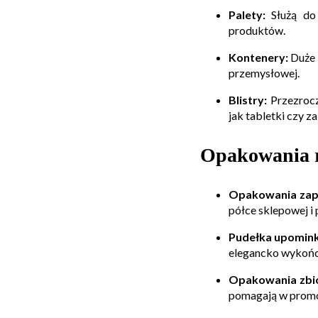
Palety:
Służą do 
produktów.
Kontenery:
Duże 
przemysłowej.
Blistry:
Przezrocz
jak tabletki czy z
Opakowania r
Opakowania zap
półce sklepowej i 
Pudełka upomin
elegancko wykońc
Opakowania zbio
pomagają w promo