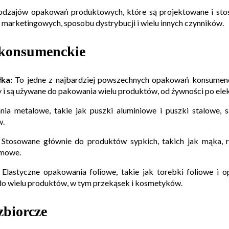
 rodzajów opakowań produktowych, które są projektowane i st
 marketingowych, sposobu dystrybucji i wielu innych czynników.
konsumenckie
łka:
To jedne z najbardziej powszechnych opakowań konsumen
y i są używane do pakowania wielu produktów, od żywności po elek
a metalowe, takie jak puszki aluminiowe i puszki stalowe, 
w.
Stosowane głównie do produktów sypkich, takich jak mąka, ry
amowe.
Elastyczne opakowania foliowe, takie jak torebki foliowe i 
o wielu produktów, w tym przekąsek i kosmetyków.
biorcze