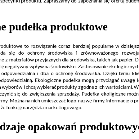
i specyfiki produktu. Zapraszamy do zapoznania się ofertą pude
ne pudełka produktowe
oduktowe to rozwiązanie coraz bardziej popularne w dzisiejs
da się do ochrony środowiska i zrównoważonego rozwoju
 z materiałów przyjaznych dla środowiska, takich jak papier. D
 się negatywny wpływ na środowisko. Zastosowanie ekologiczny
t odpowiedzialna i dba o ochronę środowiska. Dzięki temu klie
 odpowiedzialną. Ekologiczne pudełka mogą przyciągać uwagę 
 wyborów i chcą wybierać produkty zgodne z ich wartościami. W
zynić się do zwiększenia sprzedaży. Pudełka ekoligiczne możn
rmy. Można na nich umieszczać logo, nazwę firmy, informacje o pr
kże funkcję narzędzia marketingowego.
rodzaje opakowań produktowy