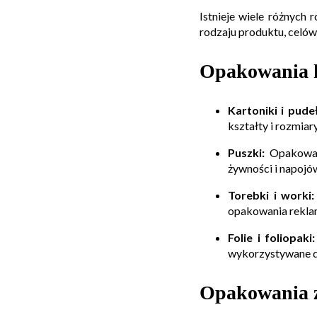
Istnieje wiele różnych
rodzaju produktu, celów
Opakowania 
Kartoniki i pude
kształty i rozmiar
Puszki:
Opakowani
żywności i napojó
Torebki i worki:
opakowania rekl
Folie i foliopaki:
wykorzystywane d
Opakowania z