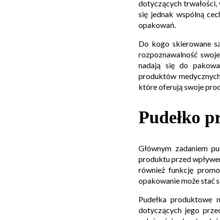
dotyczących trwałości,
się jednak wspólną cec
opakowań.
Do kogo skierowane są
rozpoznawalność swojej
nadają się do pakowa
produktów medycznych. 
które oferują swoje pr
Pudełko pr
Głównym zadaniem pud
produktu przed wpływem
również funkcję promoc
opakowanie może stać si
Pudełka produktowe m
dotyczących jego prze