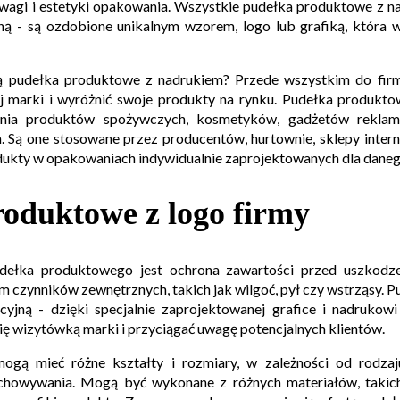
 wagi i estetyki opakowania. Wszystkie pudełka produktowe z n
hą - są ozdobione unikalnym wzorem, logo lub grafiką, która wy
 pudełka produktowe z nadrukiem? Przede wszystkim do firm
 marki i wyróżnić swoje produkty na rynku. Pudełka produkto
nia produktów spożywczych, kosmetyków, gadżetów reklamo
Są one stosowane przez producentów, hurtownie, sklepy intern
odukty w opakowaniach indywidualnie zaprojektowanych dla daneg
oduktowe z logo firmy
ełka produktowego jest ochrona zawartości przed uszkodzen
 czynników zewnętrznych, takich jak wilgoć, pył czy wstrząsy. 
yjną - dzięki specjalnie zaprojektowanej grafice i nadrukowi
ę wizytówką marki i przyciągać uwagę potencjalnych klientów.
ogą mieć różne kształty i rozmiary, w zależności od rodza
chowywania. Mogą być wykonane z różnych materiałów, takich 