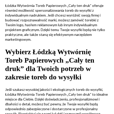
Łódzka Wytwórnia Toreb Papierowych „Cały ten druk” oferuje
również możliwość spersonalizowania toreb do wysyłki z
indywidualnym nadrukiem. Jeśli chcesz wyróżnić swoją firmę i
budować rozpoznawalność marki, możesz zamówić torebki z
Twoim logo, hasłem reklamowym lub innym indywidualnym
projektem graficznym. Dzięki temu Twoje wysyłki będą nie tylko
praktyczne, ale także staną się efektywnym narzędziem
marketingowym.
Wybierz Łódzką Wytwórnię
Toreb Papierowych „Cały ten
druk” dla Twoich potrzeb w
zakresie toreb do wysyłki
Jeśli szukasz wysokiej jakości i ekologicznych toreb do wysyłki,
Łódzka Wytwórnia Toreb Papierowych „Cały ten druk” to idealne
miejsce dla Ciebie. Dzięki doświadczeniu, profesjonalizmowi i
dbałości o detal, możesz być pewny, że Twoje wysyłki będą
odpowiednio zabezpieczone i dostarczone w profesjonalny
sposób. Skontaktuj się z nami już dziś i rozpocznij współpracę,